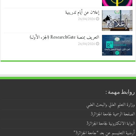
إعلان عن أيام تدريبية
26/04/2026
التعريف بمنصة ResearchGate (الجزء الأول)
26/04/2026
روابط مهمة :
وزارة التعليم العالي والبحث العلمي
الصفحة الرسمية لجامعة الجزائر3
البوابة الالكترونية لجامعة الجزائر3
أرضية التعليــــم عن بعد “جامعة الجزائر3”