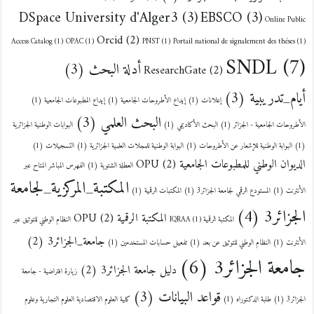
DSpace University d'Alger3
(3)
EBSCO
(3)
Online Public
Orcid
(2)
Access Catalog
(1)
OPAC
(1)
PNST
(1)
Portail national de signalement des théses
(1)
SNDL
(7)
أدلة البحث
(3)
ResearchGate
(2)
أيام_تدريبية
(3)
إعلانات
(1)
إيداع الأطروحات الجامعية
(1)
إيداع المطبوعات الجامعية
(1)
البحث العلمي
(3)
الأطروحات الجامعية - الجزائر
(1)
البحث الأكاديمي
(1)
البوابات الوطنية الجزائرية
(1)
البوابة الوطنية للإشعار عن الأطروحات
(1)
البوابة الوطنية للمجلات العلمية الجزائرية
(1)
التسجيلات
(1)
الديوان الوطني للمطبوعات الجامعية OPU
(2)
العطلة الشتوية
(1)
الفهرس المباشر المتاح عبر
المكتبة_المركزية_لجامعة
الأنترنت
(1)
المستودع الرقمي لجامعة الجزائر3
(1)
المكتبات الرقمية
(1)
الجزائر3
(4)
المكتبة الرقمية OPU
(2)
المكتبة الرقمية IQRAA
(1)
النظام الوطني للتوثيق عبر
جامعة_الجزائر3
(2)
الأنترنت
(1)
النظام الوطني للتوثيق عن بعد
(1)
تفعيل حسابات المستخدمين
(1)
جامعة الجزائر3
(6)
دليل جامعة الجزائر3
(2)
زيارة افتراضية - جامعة
قواعد البيانات
(3)
الجزائر3
(1)
طلبة الدكتوراه
(1)
كلية العلوم الاقتصادية العلوم التجارية وعلوم