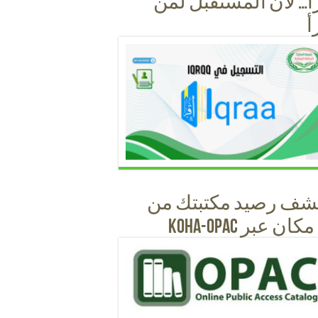
أ… لأن المستقبل لمن
أ
شف رصيد مكتبتك من
ان عبر KOHA-OPAC