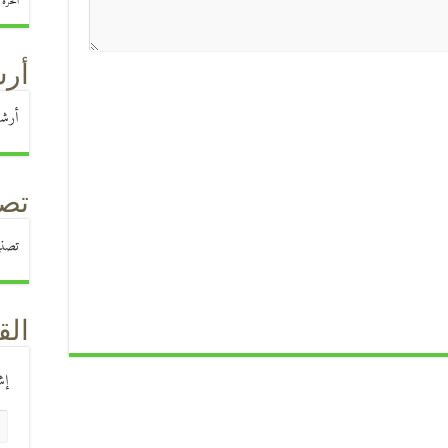
الحرة
)
أرش
أرشي
تصن
تصن
الق
إش