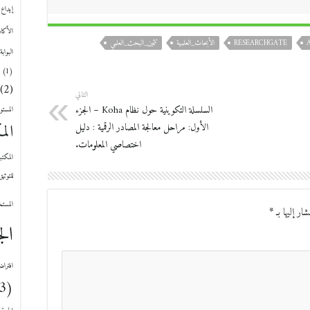
إيداع 
الأكاد
RESEARCHGATE
الأبحاث_العلمية
تثمين_البحث_العلمي
البواب
(1)
(2)
التالي
السلسلة التكوينية حول نظام Koha – الجزء
المستو
الم
الأول: مراحل معالجة المصادر الرقمية : دليل
اختصاصي المعلومات.
المكتبة ا
للتوثي
المست
ار إليها بـ
*
الج
افتراض
(3)