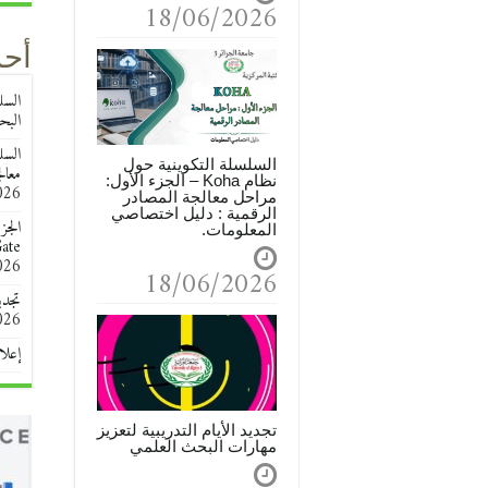
18/06/2026
أحد
البحث 
السلسلة التكوينية حول
معال
نظام Koha – الجزء الأول:
026
مراحل معالجة المصادر
الرقمية : دليل اختصاصي
الجز
المعلومات.
esearchGate
026
18/06/2026
تجدي
026
إعلا
تجديد الأيام التدريبية لتعزيز
مهارات البحث العلمي