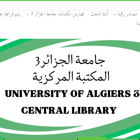
مصادر رقمية
أدلة البحث
فهارس مكتبات جامعة الجزائر 3
ببليوغرافيا جا
ا: