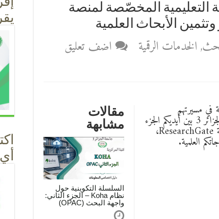
إقر
 التعليمية المخصّصة لمنصة
يقر
بحث
,
الخدمات الرقمية
اضف تعليق
ة في مسيرتهم
مقالات
الأكاديمية، تضع المكتبة المركزية لجامعة الجزائر 3 بين أيديكم الجزء
مشابهة
الثاني من السلسلة التعليمية المخصّصة لمنصة ResearchGate،
اتكم العلمية.
اكت
أي مك
السلسلة التكوينية حول
نظام Koha – الجزء الثاني:
واجهة البحث (OPAC)