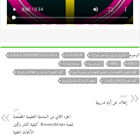
الوسوم
#المكتبة_المركزية_لجامعة_الجزائر3
DATABASE
DSPACE UNIVERSITY D'ALGER3
EBSCO
SNDL
أيام_تدريبية
جامعة_الجزائر3
كلية_العلوم_الاقتصادية_و_العلوم_التجارية_و_علوم_التسيير
كلية_العلوم_السياسية_و_العلاقات_الدولية
كلية_علوم_الإعلام_والإتصال
معهد_التربية_البدنية_والرياضية
السابق
إعلان عن أيام تدريبية
التالي
الجزء الثاني من السلسلة التعليمية المخصّصة
لمنصة ResearchGate: كيفية النشر وتثمين
الأبحاث العلمية