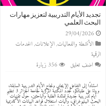
تجديد الأيام التدريبية لتعزيز مهارات
البحث العلمي
29/04/2026
الأنشطة والفعاليات
,
الإعلانات
,
الخدمات
الرقمية
اضف تعليق
356 زيارة
استنادًا إلى التفاعل الإيجابي ونجاح الأيام التدريبية السابقة،
وبناءً على طلباتكم، تُجدّد المكتبة المركزية لجامعة الجزائر 3 تنظيم
أيام تدريبية جديدة لفائدة الطلبة والباحثين. حول تقنيات
البحث الببليوغرافي، وآليات استغلال قواعد البيانات الأكاديمية