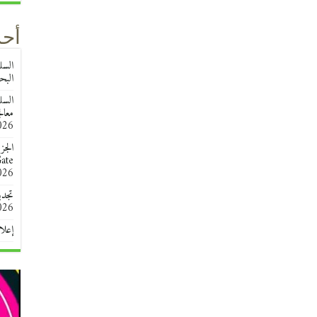
أحد
البحث 
معال
026
الجز
esearchGate
026
تجدي
026
إعلا