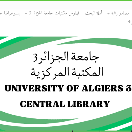
مصادر رقمية
أدلة البحث
فهارس مكتبات جامعة الجزائر 3
ببليوغرافيا جا
ا: