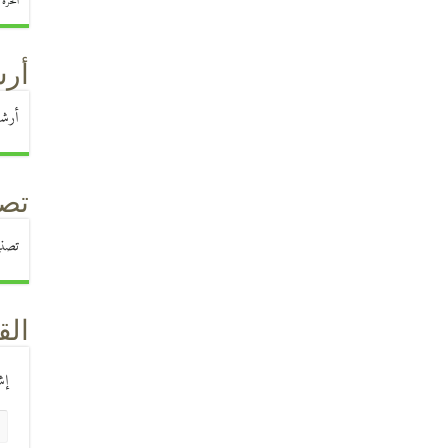
الحرة
)
أرش
أرشي
تصن
تصن
الق
إش