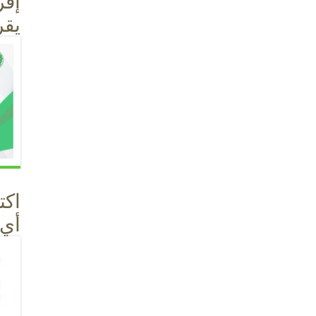
إقر
يقر
اكت
أي مك