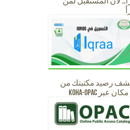
أ… لأن المستقبل لمن
أ
شف رصيد مكتبتك من
ان عبر KOHA-OPAC