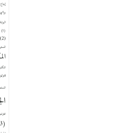
إيداع 
الأكاد
البواب
(1)
(2)
المستو
الم
المكتبة ا
للتوثي
المست
الج
افتراض
(3)