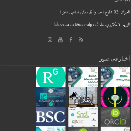
رقم الهاتف:
العنوان: 02 شارع أحمد واكد، دالي ابراهيم، الجزائر
البريد الالكتروني: bib.centrale@univ-alger3.dz
أخبار في صور