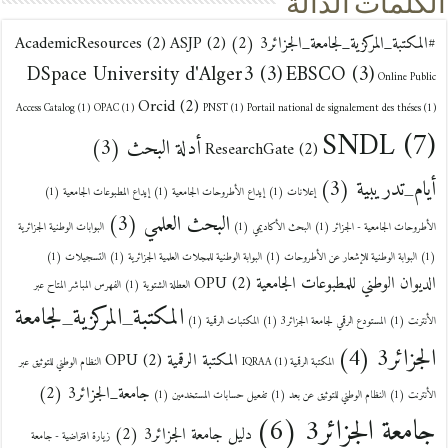
الكلمات الدالة
#المكتبة_المركزية_لجامعة_الجزائر3
(2)
(2)
ASJP
(2)
AcademicResources
DSpace University d'Alger3
(3)
EBSCO
(3)
Online Public
Orcid
(2)
Access Catalog
(1)
OPAC
(1)
PNST
(1)
Portail national de signalement des théses
(1)
SNDL
(7)
أدلة البحث
(3)
ResearchGate
(2)
أيام_تدريبية
(3)
إعلانات
(1)
إيداع الأطروحات الجامعية
(1)
إيداع المطبوعات الجامعية
(1)
البحث العلمي
(3)
الأطروحات الجامعية - الجزائر
(1)
البحث الأكاديمي
(1)
البوابات الوطنية الجزائرية
(1)
البوابة الوطنية للإشعار عن الأطروحات
(1)
البوابة الوطنية للمجلات العلمية الجزائرية
(1)
التسجيلات
(1)
الديوان الوطني للمطبوعات الجامعية OPU
(2)
العطلة الشتوية
(1)
الفهرس المباشر المتاح عبر
المكتبة_المركزية_لجامعة
الأنترنت
(1)
المستودع الرقمي لجامعة الجزائر3
(1)
المكتبات الرقمية
(1)
الجزائر3
(4)
المكتبة الرقمية OPU
(2)
المكتبة الرقمية IQRAA
(1)
النظام الوطني للتوثيق عبر
جامعة_الجزائر3
(2)
الأنترنت
(1)
النظام الوطني للتوثيق عن بعد
(1)
تفعيل حسابات المستخدمين
(1)
جامعة الجزائر3
(6)
دليل جامعة الجزائر3
(2)
زيارة افتراضية - جامعة