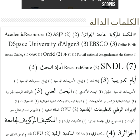
ORCID… هويتك البحثية تبدأ من هنا | قريبًا
Scopus
الجزائر3
الرقمية OPU
عن بعد (SNDL)
الجامعية (2025/2026)
والمطبوعات
البحث العلمي
المركزية لجامعة الجزائر 3
إتاحة الوصول إلى قاعدة بيانات EBSCO
الكلمات الدالة
#المكتبة_المركزية_لجامعة_الجزائر3
(2)
(2)
ASJP
(2)
AcademicResources
DSpace University d'Alger3
(3)
EBSCO
(3)
Online Public
Orcid
(2)
Access Catalog
(1)
OPAC
(1)
PNST
(1)
Portail national de signalement des théses
(1)
SNDL
(7)
أدلة البحث
(3)
ResearchGate
(2)
أيام_تدريبية
(3)
إعلانات
(1)
إيداع الأطروحات الجامعية
(1)
إيداع المطبوعات الجامعية
(1)
البحث العلمي
(3)
الأطروحات الجامعية - الجزائر
(1)
البحث الأكاديمي
(1)
البوابات الوطنية الجزائرية
(1)
البوابة الوطنية للإشعار عن الأطروحات
(1)
البوابة الوطنية للمجلات العلمية الجزائرية
(1)
التسجيلات
(1)
الديوان الوطني للمطبوعات الجامعية OPU
(2)
العطلة الشتوية
(1)
الفهرس المباشر المتاح عبر
المكتبة_المركزية_لجامعة
الأنترنت
(1)
المستودع الرقمي لجامعة الجزائر3
(1)
المكتبات الرقمية
(1)
الجزائر3
(4)
المكتبة الرقمية OPU
(2)
المكتبة الرقمية IQRAA
(1)
النظام الوطني للتوثيق عبر