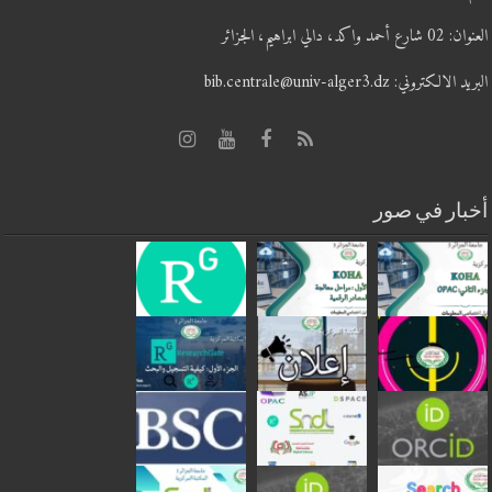
العنوان: 02 شارع أحمد واكد، دالي ابراهيم، الجزائر
البريد الالكتروني: bib.centrale@univ-alger3.dz
أخبار في صور