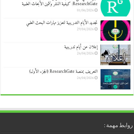
ResearchGate: كيفية النشر وتثمين الأبحاث العلمية
01/06/2026
تجديد الأيام التدريبية لتعزيز مهارات البحث العلمي
29/04/2026
إعلان عن أيام تدريبية
26/04/2026
التعريف بمنصة ResearchGate (الجزء الأول)
26/04/2026
روابط مهمة :