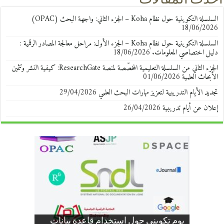
السلسلة التكوينية حول نظام Koha – الجزء الثاني: واجهة البحث (OPAC)
18/06/2026
السلسلة التكوينية حول نظام Koha – الجزء الأول: مراحل معالجة المصادر الرقمية :
دليل اختصاصي المعلومات.
18/06/2026
الجزء الثاني من السلسلة التعليمية المخصّصة لمنصة ResearchGate: كيفية النشر وتثمين
الأبحاث العلمية
01/06/2026
تجديد الأيام التدريبية لتعزيز مهارات البحث العلمي
29/04/2026
إعلان عن أيام تدريبية
26/04/2026
إعلان بخصوص ضبط حسابات
ف/ي مواقيت إيداع الأطروحات
تجديد الأيام التدريبية لتعزيز مهارات
إعلان لفائدة طلبة الدكتوراه: المكتبة
إعلان بخصوص العطلة الشتوية للسنة
يوم تكويني حول استخدام قاعدة بيانات
المستخدمين في النظام الوطني للتوثيق
انطلاق سلسلة الورش التدريبية بالمكتبة
تعزيز البحث العلمي بجامعة الجزائر 3 عبر
إعلان هام لأعضاء الهيئة التدريسية بجامعة