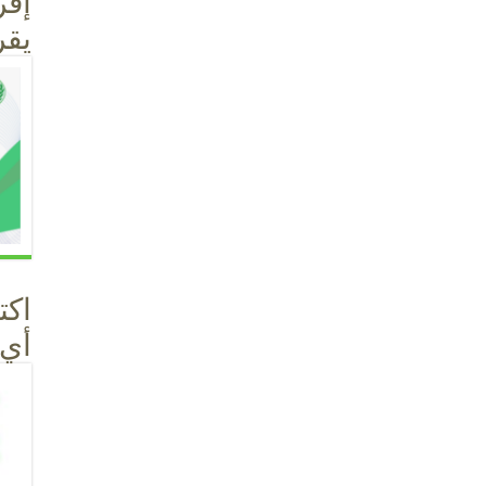
إقر
يقر
اكت
أي مك