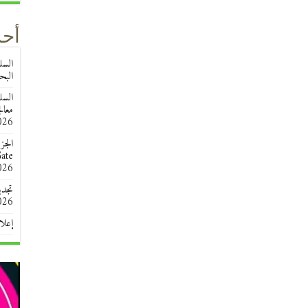
أحد
البحث 
معال
026
الجز
esearchGate
026
تجدي
026
إعلا