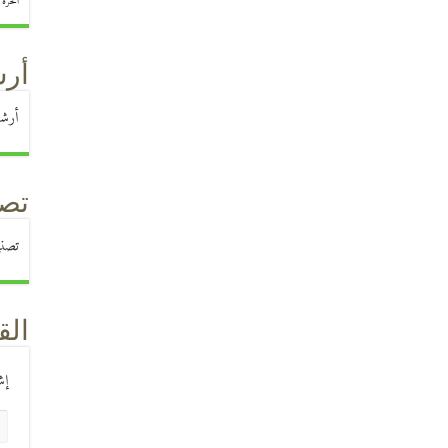
الحرة
)
أرش
أرشي
تصن
تصن
الق
إش