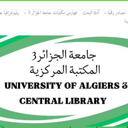
مصادر رقمية
أدلة البحث
فهارس مكتبات جامعة الجزائر 3
ببليوغرافيا جا
ا: