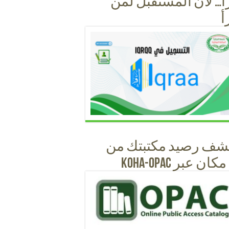
أ… لأن المستقبل لمن
أ
شف رصيد مكتبتك من
ان عبر KOHA-OPAC