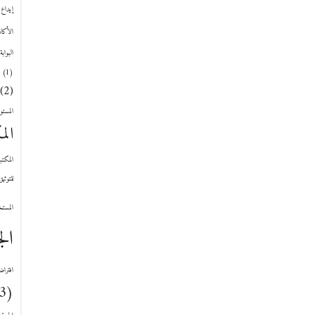
إيداع 
الأكاد
البواب
(1)
(2)
المستو
الم
المكتبة ا
للتوثي
المست
الج
افتراض
(3)