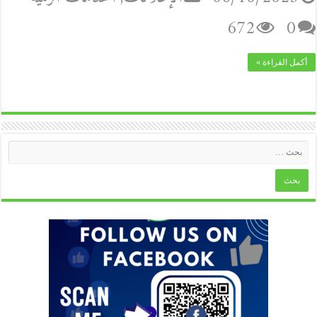
672
0
أكمل القراءة »