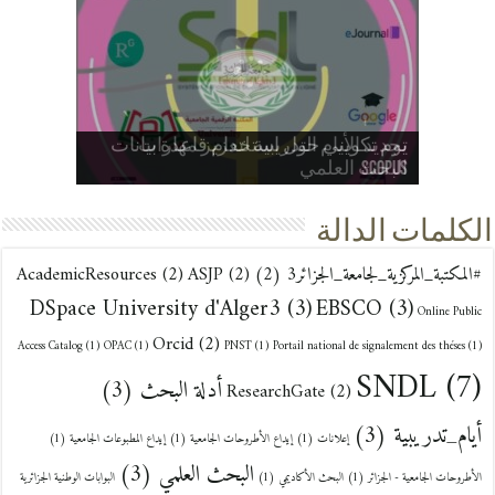
إعلان بخصوص ضبط حسابات
ف/ي مواقيت إيداع الأطروحات
تجديد الأيام التدريبية لتعزيز مهارات
إعلان لفائدة طلبة الدكتوراه: المكتبة
إعلان بخصوص العطلة الشتوية للسنة
يوم تكويني حول استخدام قاعدة بيانات
المستخدمين في النظام الوطني للتوثيق
انطلاق سلسلة الورش التدريبية بالمكتبة
تعزيز البحث العلمي بجامعة الجزائر 3 عبر
إعلان هام لأعضاء الهيئة التدريسية بجامعة
ORCID… هويتك البحثية تبدأ من هنا | قريبًا
Scopus
الجزائر3
الرقمية OPU
عن بعد (SNDL)
الجامعية (2025/2026)
والمطبوعات
البحث العلمي
المركزية لجامعة الجزائر 3
إتاحة الوصول إلى قاعدة بيانات EBSCO
الكلمات الدالة
#المكتبة_المركزية_لجامعة_الجزائر3
(2)
(2)
ASJP
(2)
AcademicResources
DSpace University d'Alger3
(3)
EBSCO
(3)
Online Public
Orcid
(2)
Access Catalog
(1)
OPAC
(1)
PNST
(1)
Portail national de signalement des théses
(1)
SNDL
(7)
أدلة البحث
(3)
ResearchGate
(2)
أيام_تدريبية
(3)
إعلانات
(1)
إيداع الأطروحات الجامعية
(1)
إيداع المطبوعات الجامعية
(1)
البحث العلمي
(3)
الأطروحات الجامعية - الجزائر
(1)
البحث الأكاديمي
(1)
البوابات الوطنية الجزائرية