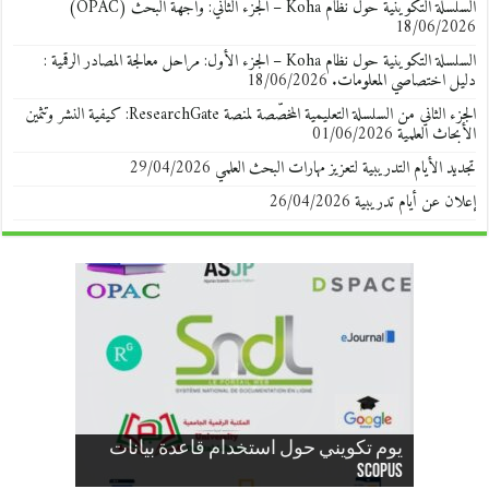
السلسلة التكوينية حول نظام Koha – الجزء الثاني: واجهة البحث (OPAC)
18/06/2026
السلسلة التكوينية حول نظام Koha – الجزء الأول: مراحل معالجة المصادر الرقمية :
دليل اختصاصي المعلومات.
18/06/2026
الجزء الثاني من السلسلة التعليمية المخصّصة لمنصة ResearchGate: كيفية النشر وتثمين
الأبحاث العلمية
01/06/2026
تجديد الأيام التدريبية لتعزيز مهارات البحث العلمي
29/04/2026
إعلان عن أيام تدريبية
26/04/2026
إعلان بخصوص ضبط حسابات
ف/ي مواقيت إيداع الأطروحات
تجديد الأيام التدريبية لتعزيز مهارات
إعلان لفائدة طلبة الدكتوراه: المكتبة
إعلان بخصوص العطلة الشتوية للسنة
يوم تكويني حول استخدام قاعدة بيانات
المستخدمين في النظام الوطني للتوثيق
انطلاق سلسلة الورش التدريبية بالمكتبة
تعزيز البحث العلمي بجامعة الجزائر 3 عبر
إعلان هام لأعضاء الهيئة التدريسية بجامعة
ORCID… هويتك البحثية تبدأ من هنا | قريبًا
Scopus
الجزائر3
الرقمية OPU
عن بعد (SNDL)
الجامعية (2025/2026)
والمطبوعات
البحث العلمي
المركزية لجامعة الجزائر 3
إتاحة الوصول إلى قاعدة بيانات EBSCO