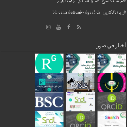
العنوان: 02 شارع أحمد واكد، دالي ابراهيم، الجزائر
البريد الالكتروني: bib.centrale@univ-alger3.dz
أخبار في صور