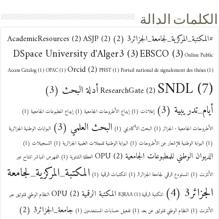
الكلمات الدالة
#المكتبة_المركزية_لجامعة_الجزائر3
(2)
(2)
ASJP
(2)
AcademicResources
DSpace University d'Alger3
(3)
EBSCO
(3)
Online Public
Orcid
(2)
Access Catalog
(1)
OPAC
(1)
PNST
(1)
Portail national de signalement des théses
(1)
SNDL
(7)
أدلة البحث
(3)
ResearchGate
(2)
أيام_تدريبية
(3)
إعلانات
(1)
إيداع الأطروحات الجامعية
(1)
إيداع المطبوعات الجامعية
(1)
البحث العلمي
(3)
الأطروحات الجامعية - الجزائر
(1)
البحث الأكاديمي
(1)
البوابات الوطنية الجزائرية
(1)
البوابة الوطنية للإشعار عن الأطروحات
(1)
البوابة الوطنية للمجلات العلمية الجزائرية
(1)
التسجيلات
(1)
الديوان الوطني للمطبوعات الجامعية OPU
(2)
العطلة الشتوية
(1)
الفهرس المباشر المتاح عبر
المكتبة_المركزية_لجامعة
الأنترنت
(1)
المستودع الرقمي لجامعة الجزائر3
(1)
المكتبات الرقمية
(1)
الجزائر3
(4)
المكتبة الرقمية OPU
(2)
المكتبة الرقمية IQRAA
(1)
النظام الوطني للتوثيق عبر
جامعة_الجزائر3
(2)
الأنترنت
(1)
النظام الوطني للتوثيق عن بعد
(1)
تفعيل حسابات المستخدمين
(1)